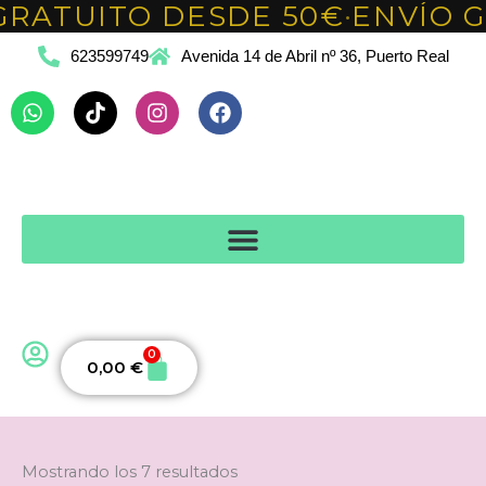
Ordenado
GRATUITO DESDE 50€
ENVÍO G
Ir
•
por
popularidad
al
623599749
Avenida 14 de Abril nº 36, Puerto Real
contenido
Whatsapp
Tiktok
Instagram
Facebook
0
Carrito
0,00
€
Mostrando los 7 resultados