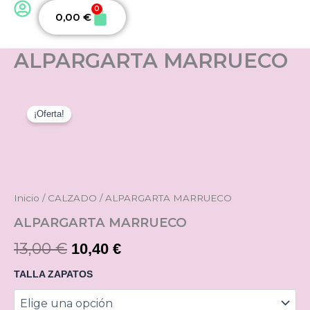
0
Carrito
0,00
€
ALPARGARTA MARRUECO
ALPARGARTA
El
El
MARRUECO
¡Oferta!
precio
precio
cantidad
original
actual
era:
es:
Inicio
/
CALZADO
/ ALPARGARTA MARRUECO
13,00 €.
10,40 €.
ALPARGARTA MARRUECO
13,00
€
10,40
€
TALLA ZAPATOS