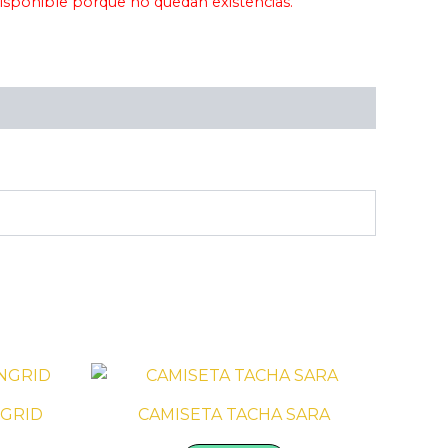
isponible porque no quedan existencias.
Este
producto
NGRID
CAMISETA TACHA SARA
tiene