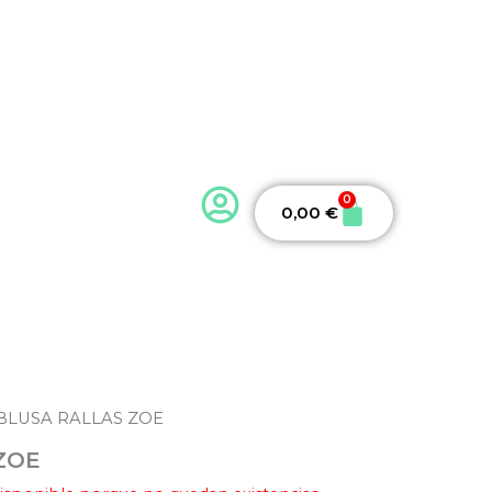
ook
0
Carrito
0,00
€
 BLUSA RALLAS ZOE
ZOE