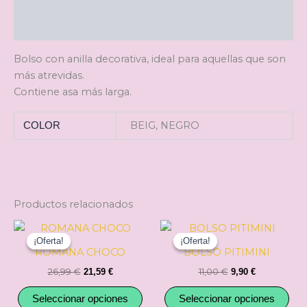
Descripción
Información adicional
Bolso con anilla decorativa, ideal para aquellas que son
más atrevidas.
Contiene asa más larga.
BEIG, NEGRO
COLOR
Productos relacionados
El
El
El
El
Este
Est
precio
precio
precio
precio
¡Oferta!
¡Oferta!
¡Oferta!
¡Oferta!
producto
pro
original
actual
original
actual
ROMANA CHOCO
BOLSO PITIMINI
tiene
tie
era:
es:
era:
es:
26,99
€
11,00
€
21,59
€
9,90
€
26,99 €.
21,59 €.
11,00 €.
9,90 €.
múltiples
múl
variantes.
var
Seleccionar opciones
Seleccionar opciones