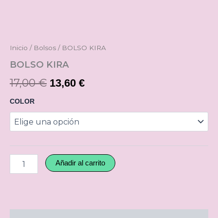
era:
es:
17,00 €.
13,60 €.
Inicio
/
Bolsos
/ BOLSO KIRA
BOLSO KIRA
17,00
€
13,60
€
COLOR
Añadir al carrito