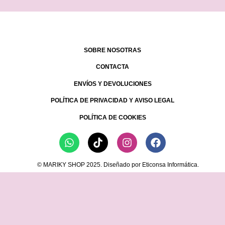
se
pueden
elegir
en
SOBRE NOSOTRAS
la
página
CONTACTA
de
ENVÍOS Y DEVOLUCIONES
producto
POLÍTICA DE PRIVACIDAD Y AVISO LEGAL
POLÍTICA DE COOKIES
Whatsapp
Tiktok
Instagram
Facebook
© MARIKY SHOP 2025. Diseñado por Eticonsa Informática.