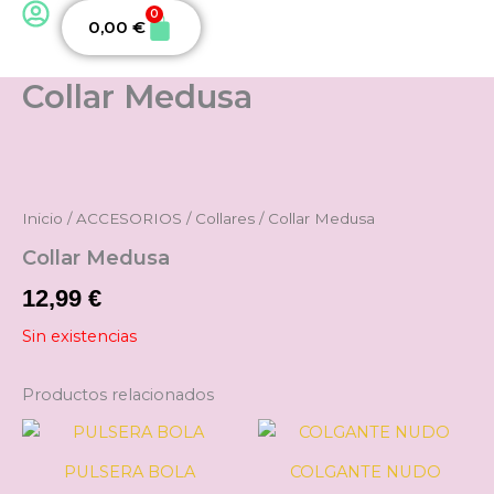
0
Carrito
0,00
€
Collar Medusa
Inicio
/
ACCESORIOS
/
Collares
/ Collar Medusa
Collar Medusa
12,99
€
Sin existencias
Productos relacionados
Este
producto
PULSERA BOLA
COLGANTE NUDO
tiene