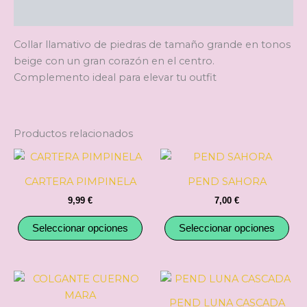
Descripción
Collar llamativo de piedras de tamaño grande en tonos
beige con un gran corazón en el centro.
Complemento ideal para elevar tu outfit
Productos relacionados
Este
Est
producto
pro
CARTERA PIMPINELA
PEND SAHORA
tiene
tie
9,99
€
7,00
€
múltiples
múl
variantes.
var
Seleccionar opciones
Seleccionar opciones
Las
Las
opciones
opc
se
se
Este
Est
pueden
pu
producto
pro
PEND LUNA CASCADA
elegir
ele