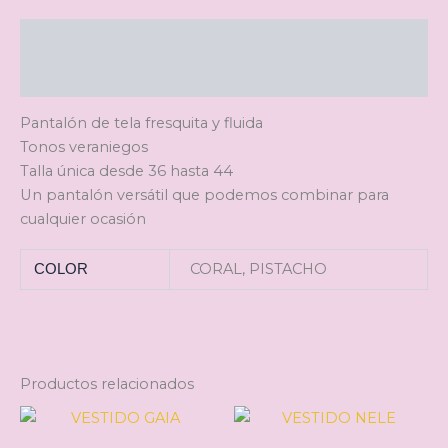
Descripción
Información adicional
Pantalón de tela fresquita y fluida
Tonos veraniegos
Talla única desde 36 hasta 44
Un pantalón versátil que podemos combinar para
cualquier ocasión
CORAL, PISTACHO
COLOR
Productos relacionados
Este
Est
producto
pro