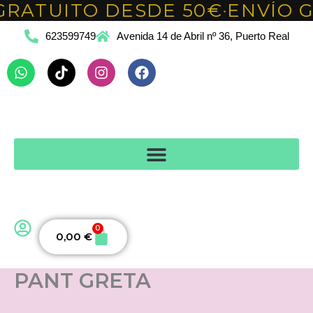
GRATUITO DESDE 50€
ENVÍO G
Ir
•
al
623599749
Avenida 14 de Abril nº 36, Puerto Real
contenido
Whatsapp
Tiktok
Instagram
Facebook
0
Carrito
0,00
€
PANT GRETA