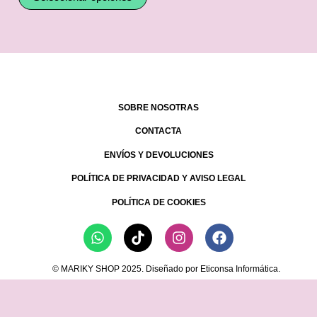
producto
pro
Las
opciones
se
pueden
elegir
en
SOBRE NOSOTRAS
la
página
CONTACTA
de
ENVÍOS Y DEVOLUCIONES
producto
POLÍTICA DE PRIVACIDAD Y AVISO LEGAL
POLÍTICA DE COOKIES
Whatsapp
Tiktok
Instagram
Facebook
© MARIKY SHOP 2025. Diseñado por Eticonsa Informática.