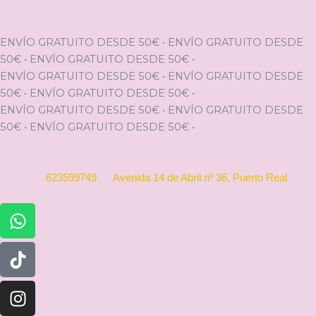
Ir
al
contenido
ENVÍO GRATUITO DESDE 50€
•
ENVÍO GRATUITO DESDE
50€
•
ENVÍO GRATUITO DESDE 50€
•
ENVÍO GRATUITO DESDE 50€
•
ENVÍO GRATUITO DESDE
50€
•
ENVÍO GRATUITO DESDE 50€
•
ENVÍO GRATUITO DESDE 50€
•
ENVÍO GRATUITO DESDE
50€
•
ENVÍO GRATUITO DESDE 50€
•
623599749
Avenida 14 de Abril nº 36, Puerto Real
Whatsapp
Tiktok
Instagram
Facebook