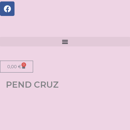
0
Carrito
0,00
€
PEND CRUZ