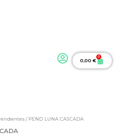
ook
0
Carrito
0,00
€
endientes
/ PEND LUNA CASCADA
SCADA