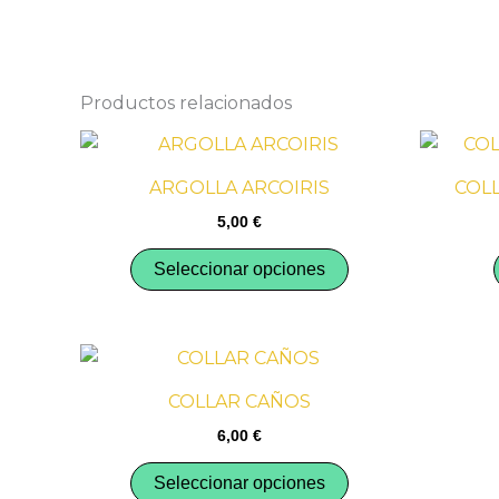
Productos relacionados
Este
producto
ARGOLLA ARCOIRIS
COL
tiene
5,00
€
múltiples
variantes.
Seleccionar opciones
Las
opciones
se
Este
pueden
producto
COLLAR CAÑOS
elegir
tiene
en
6,00
€
múltiples
la
variantes.
Seleccionar opciones
página