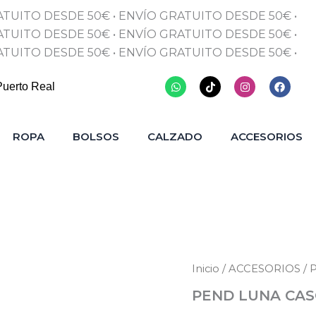
ATUITO DESDE 50€
•
ENVÍO GRATUITO DESDE 50€
•
ATUITO DESDE 50€
•
ENVÍO GRATUITO DESDE 50€
•
ATUITO DESDE 50€
•
ENVÍO GRATUITO DESDE 50€
•
Whatsapp
Tiktok
Instagram
Faceb
Puerto Real
ROPA
BOLSOS
CALZADO
ACCESORIOS
PEND
Inicio
/
ACCESORIOS
/
P
LUNA
PEND LUNA CA
CASCADA
cantidad