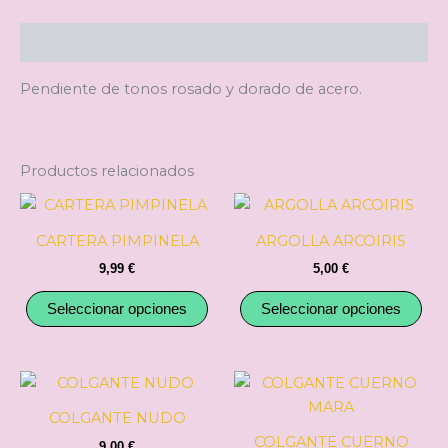
Descripción
Pendiente de tonos rosado y dorado de acero.
Productos relacionados
Este
Est
producto
pro
CARTERA PIMPINELA
ARGOLLA ARCOIRIS
tiene
tie
9,99
€
5,00
€
múltiples
múl
variantes.
var
Seleccionar opciones
Seleccionar opciones
Las
Las
opciones
opc
se
se
Est
pueden
pu
pro
COLGANTE NUDO
elegir
ele
tie
COLGANTE CUERNO
en
en
9,00
€