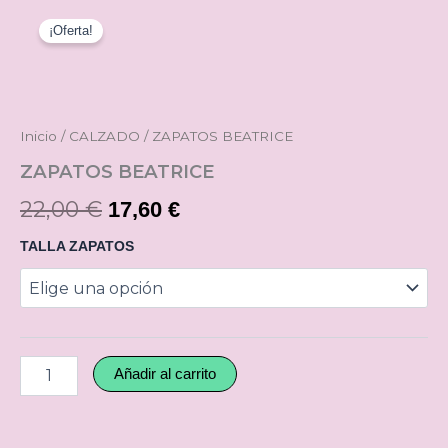
ZAPATOS
El
El
BEATRICE
¡Oferta!
precio
precio
cantidad
original
actual
era:
es:
Inicio
/
CALZADO
/ ZAPATOS BEATRICE
22,00 €.
17,60 €.
ZAPATOS BEATRICE
22,00
€
17,60
€
TALLA ZAPATOS
Añadir al carrito