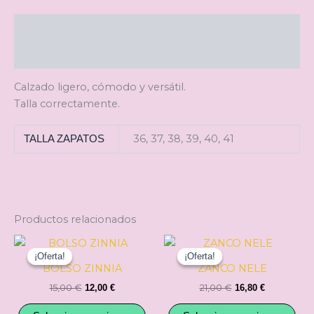
Descripción
Información adicional
Calzado ligero, cómodo y versátil.
Talla correctamente.
36, 37, 38, 39, 40, 41
TALLA ZAPATOS
Productos relacionados
El
El
El
El
Este
Est
precio
precio
precio
precio
¡Oferta!
¡Oferta!
¡Oferta!
¡Oferta!
producto
pro
original
actual
original
actual
BOLSO ZINNIA
ZANCO NELE
tiene
tie
era:
es:
era:
es:
15,00
€
21,00
€
12,00
€
16,80
€
15,00 €.
12,00 €.
21,00 €.
16,80 €.
múltiples
múl
variantes.
var