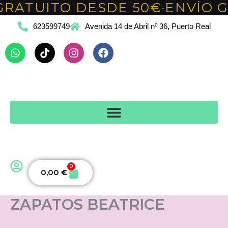
GRATUITO DESDE 50€
ENVÍO G
Ir
•
al
623599749
Avenida 14 de Abril nº 36, Puerto Real
contenido
Whatsapp
Tiktok
Instagram
Facebook
0
Carrito
0,00
€
ZAPATOS BEATRICE