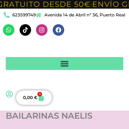
GRATUITO DESDE 50€
ENVÍO G
Ir
•
al
623599749
Avenida 14 de Abril nº 36, Puerto Real
contenido
Whatsapp
Tiktok
Instagram
Facebook
0
Carrito
0,00
€
BAILARINAS NAELIS