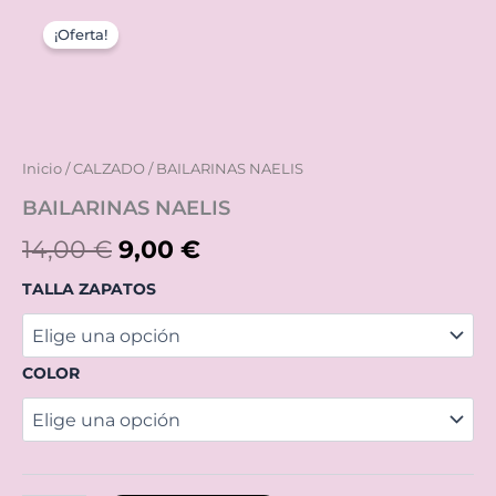
BAILARINAS
El
El
NAELIS
¡Oferta!
cantidad
precio
precio
original
actual
era:
es:
Inicio
/
CALZADO
/ BAILARINAS NAELIS
14,00 €.
9,00 €.
BAILARINAS NAELIS
14,00
€
9,00
€
TALLA ZAPATOS
COLOR