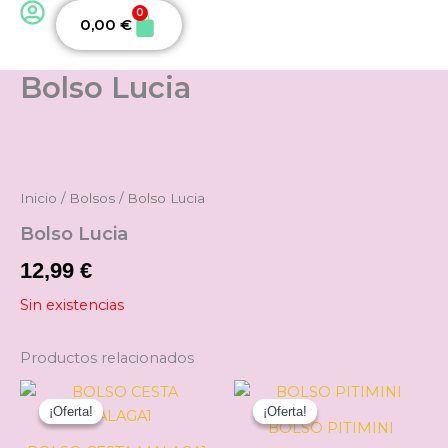
0
Carrito
0,00
€
Bolso Lucia
Inicio
/
Bolsos
/ Bolso Lucia
Bolso Lucia
12,99
€
Sin existencias
Productos relacionados
El
El
El
El
Est
precio
precio
precio
precio
¡Oferta!
¡Oferta!
¡Oferta!
¡Oferta!
pro
original
actual
original
actual
BOLSO PITIMINI
tie
era:
es:
era:
es: