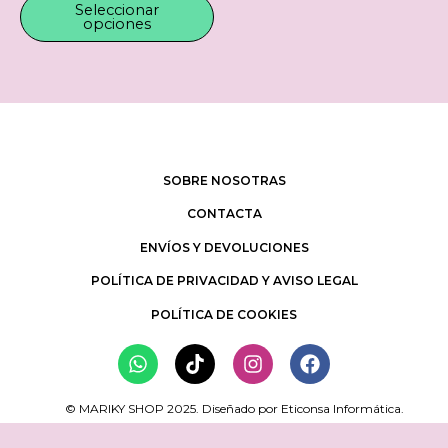
variantes.
página
Seleccionar
opciones
Las
de
opciones
producto
se
pueden
elegir
en
la
SOBRE NOSOTRAS
página
CONTACTA
de
producto
ENVÍOS Y DEVOLUCIONES
POLÍTICA DE PRIVACIDAD Y AVISO LEGAL
POLÍTICA DE COOKIES
Whatsapp
Tiktok
Instagram
Facebook
© MARIKY SHOP 2025. Diseñado por Eticonsa Informática.