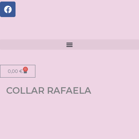
0
Carrito
0,00
€
COLLAR RAFAELA