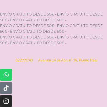
Ir
al
contenido
ENVÍO GRATUITO DESDE 50€
•
ENVÍO GRATUITO DESDE
50€
•
ENVÍO GRATUITO DESDE 50€
•
ENVÍO GRATUITO DESDE 50€
•
ENVÍO GRATUITO DESDE
50€
•
ENVÍO GRATUITO DESDE 50€
•
ENVÍO GRATUITO DESDE 50€
•
ENVÍO GRATUITO DESDE
50€
•
ENVÍO GRATUITO DESDE 50€
•
623599749
Avenida 14 de Abril nº 36, Puerto Real
Whatsapp
Tiktok
Instagram
Facebook