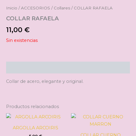
Inicio
/
ACCESORIOS
/
Collares
/ COLLAR RAFAELA
COLLAR RAFAELA
11,00
€
Sin existencias
Descripción
Collar de acero, elegante y original.
Productos relacionados
Este
producto
ARGOLLA ARCOIRIS
tiene
COLLAR CUERNO
5,00
€